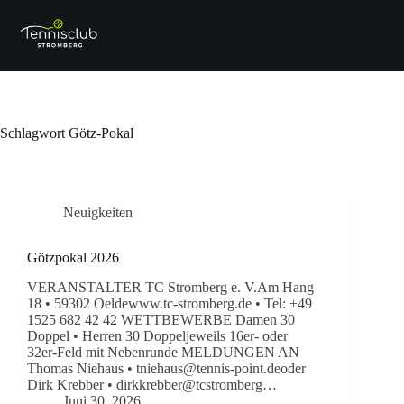
Zum
Inhalt
springen
Schlagwort
Götz-Pokal
Neuigkeiten
Götzpokal 2026
VERANSTALTER TC Stromberg e. V.Am Hang
18 • 59302 Oeldewww.tc-stromberg.de • Tel: +49
1525 682 42 42 WETTBEWERBE Damen 30
Doppel • Herren 30 Doppeljeweils 16er- oder
32er-Feld mit Nebenrunde MELDUNGEN AN
Thomas Niehaus • tniehaus@tennis-point.deoder
Dirk Krebber • dirkkrebber@tcstromberg…
Juni 30, 2026