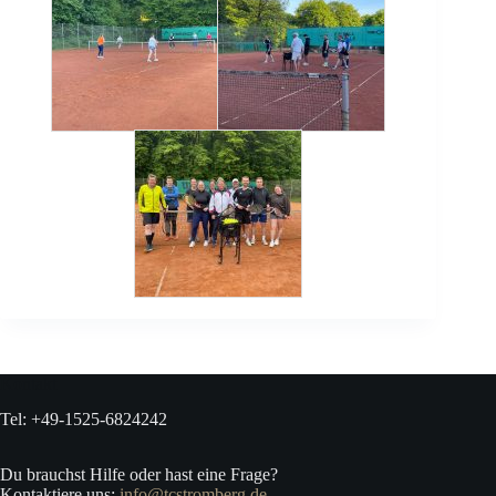
Kontakt
Tel: +49-1525-6824242
Du brauchst Hilfe oder hast eine Frage?
Kontaktiere uns:
info@tcstromberg.de