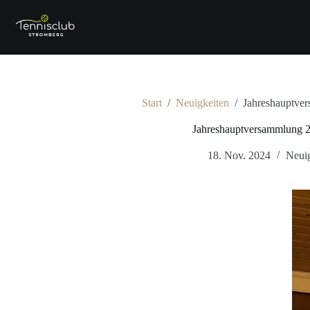
Zum
Inhalt
springen
Start
/
Neuigkeiten
/
Jahreshauptve
Jahreshauptversammlung 
18. Nov. 2024
Neuig