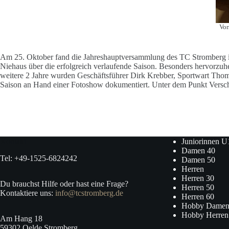
Vor
Am 25. Oktober fand die Jahreshauptversammlung des TC Stromberg i
Niehaus über die erfolgreich verlaufende Saison. Besonders hervorzuh
weitere 2 Jahre wurden Geschäftsführer Dirk Krebber, Sportwart Tho
Saison an Hand einer Fotoshow dokumentiert. Unter dem Punkt Verschi
Kontakt
Juniorinnen U
Damen 40
Tel: +49-1525-6824242
Damen 50
Herren
Herren 30
Du brauchst Hilfe oder hast eine Frage?
Herren 50
Kontaktiere uns:
info@tcstromberg.de
Herren 60
Hobby Damen
Hobby Herren
Am Hang 18
59302 Oelde Stromberg