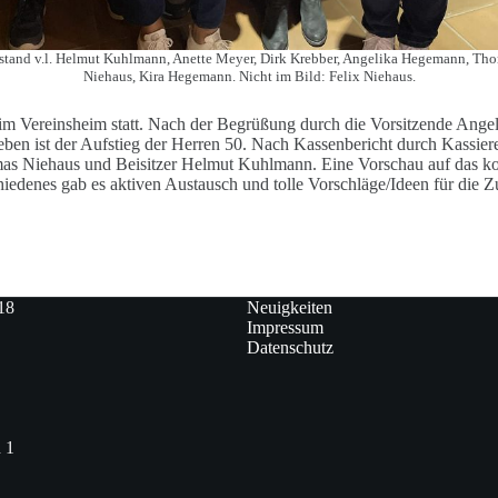
stand v.l. Helmut Kuhlmann, Anette Meyer, Dirk Krebber, Angelika Hegemann, Th
Niehaus, Kira Hegemann. Nicht im Bild: Felix Niehaus.
m Vereinsheim statt. Nach der Begrüßung durch die Vorsitzende Ang
eben ist der Aufstieg der Herren 50. Nach Kassenbericht durch Kassier
mas Niehaus und Beisitzer Helmut Kuhlmann. Eine Vorschau auf das ko
edenes gab es aktiven Austausch und tolle Vorschläge/Ideen für die Z
18
Neuigkeiten
Impressum
Datenschutz
 1