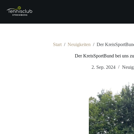
Zum
Inhalt
springen
Start
/
Neuigkeiten
/
Der KreisSportBund
Der KreisSportBund bei uns z
2. Sep. 2024
Neuig