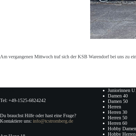
Am vergangenen Mittwoch traf sich der KSB Warendorf bei uns zu ei
Kontakt
Juniorinnen U
Damen 40
Tel: +49-1525-6824242
Damen 50
Herren
Herren 30
Du brauchst Hilfe oder hast eine Frage?
Herren 50
Kontaktiere uns:
info@tcstromberg.de
Herren 60
Hobby Damen
Hobby Herren